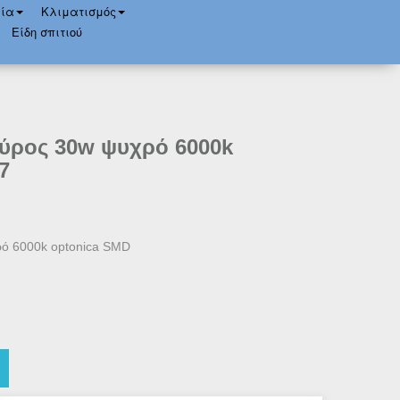
ία
Κλιματισμός
Είδη σπιτιού
ύρος 30w ψυχρό 6000k
7
ρό 6000k optonica SMD