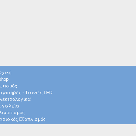
ρχική
shop
ωτισμός
αμπτήρες - Ταινίες LED
λεκτρολογικά
ργαλεία
λιματισμός
τιριακός Εξοπλισμός
λεκτρονικά & Δικτυακά
τεγανωτικά - Σπρέι