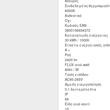
Μαύρος
Συνδεδεμένη θερμοκρασ
6000K
Ανθεκτικό
Οχι
Κωδικός EAN
3800156654372
Κατανάλωση ενέργειας
30 kWh / 1000h
Ετικέτα ενεργειακής από
A +
Ροή
2400 lm
FLUX ανά watt
80lm / W
Τάση εισόδου
AC95-265V
Άμεση ενεργοποίηση
0,1 δευτερόλεπτα
IP
66
Είδη ανά κουτί
10