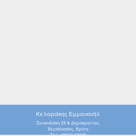
Κελαράκης Εμμανουήλ
Σανουδάκη 29 & Δημοκρατίας
Χερσόνησος, Κρήτη
Τηλ. 28974 00595