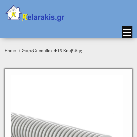
Home
Σπιράλ conflex Φ16 Κουβίδης