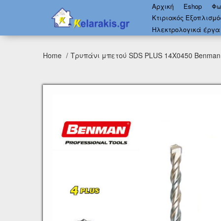
Αρχική
Eshop
Φω
Κτιριακός Εξοπλισμ
Ηλεκτρολογικά έργα
Home
Τρυπάνι μπετού SDS PLUS 14Χ0450 Benman