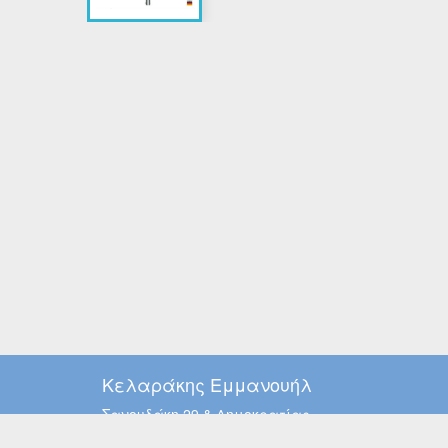
Κελαράκης Εμμανουήλ
Σανουδάκη 29 & Δημοκρατίας
Χερσόνησος, Κρήτη