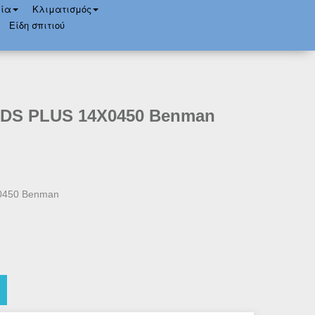
ία
Κλιματισμός
Είδη σπιτιού
SDS PLUS 14Χ0450 Benman
0450 Benman