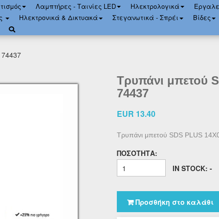
τισμός
Λαμπτήρες - Ταινίες LED
Ηλεκτρολογικά
Εργαλε
ός
Ηλεκτρονικά & Δικτυακά
Στεγανωτικά - Σπρέι
Bίδες
 74437
Τρυπάνι μπετού 
74437
EUR 13.40
Τρυπάνι μπετού SDS PLUS 14Χ
ΠΟΣΌΤΗΤΑ:
IN STOCK: -
Προσθήκη στο καλάθι