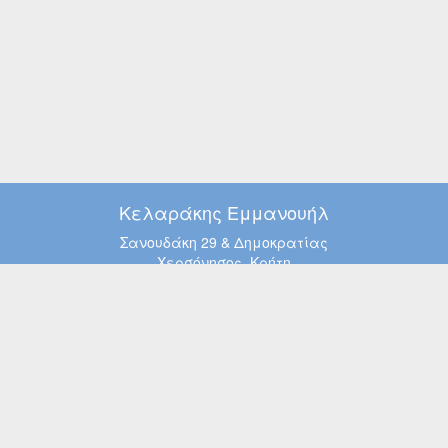
Κελαράκης Εμμανουήλ
Σανουδάκη 29 & Δημοκρατίας
Χερσόνησος, Κρήτη
Τηλ. 28974 00595
Κιν. 6971 665 004
Όροι Χρήσης
Τρόποι Παραγγελίας
Αρχική
Eshop
Φωτισμός
Λαμπτήρες - Ταινίες LED