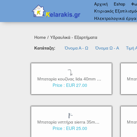
Αρχική
Eshop
Φω
Κτιριακός Εξοπλισμ
Ηλεκτρολογικά έργα
Home
Υδραυλικά - Εξαρτήματα
Κατάταξη:
Όνομα Α - Ω
Όνομα Ω - Α
Τιμή
Μ
παταρία κουζίνας lida 40mm αναμεικτική [BTW3260]
Price :
EUR 27.00
Μ
παταρία νιπτήρα sierra 35mm αναμεικτική με pop up [BTW3050]
Price :
EUR 25.00