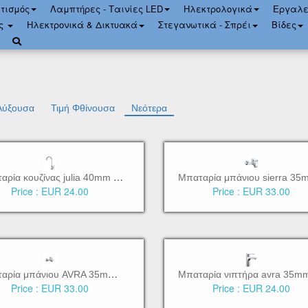
τισμός
Λαμπτήρες - Ταινίες LED
Ηλεκτρολογικά
Εργαλε
ός
Ηλεκτρονικά & Δικτυακά
Στεγανωτικά - Σπρέι
Bίδες
 Αύξουσα
Τιμή Φθίνουσα
Νεότερα
Μ
παταρία κουζίνας julia 40mm αναμεικτική [BTW3140]
Price :
EUR 24.00
Price :
EUR 33.00
Μ
παταρία μπάνιου AVRA 35mm αναμεικτική με σετ ντους [BTW3010]
Price :
EUR 33.00
Price :
EUR 24.00