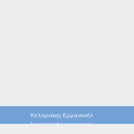
Κελαράκης Εμμανουήλ
Σανουδάκη 29 & Δημοκρατίας
Χερσόνησος, Κρήτη