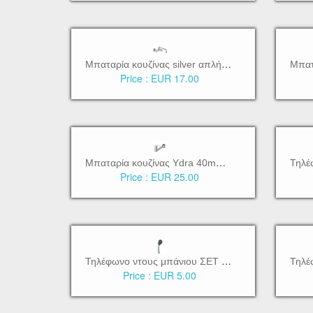
Μ
παταρία κουζίνας silver απλή επιτοίχια [BTW3150]
Price :
EUR 17.00
Μ
παταρία κουζίνας Ydra 40mm ανάμεικτη με ντους [BTW3100]
Price :
EUR 25.00
Τ
ηλέφωνο ντους μπάνιου ΣΕΤ 1,5m [BTW3170]
Price :
EUR 5.00