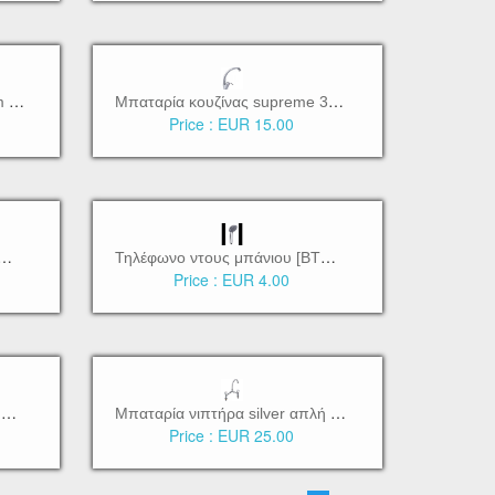
Μ
παταρία κουζίνας star 35mm αναμεικτική [BTW3120]
Μ
παταρία κουζίνας supreme 35mm αναμεικτική [BTW3110]
Price :
EUR 15.00
Τ
ο ντους μπάνιου [BTW3190]
Τ
ηλέφωνο ντους μπάνιου [BTW3180]
Price :
EUR 4.00
Σ
τήλη ντουζ primo σταθερή & σετ ντουζ με διανομέα [BTW3230]
Μ
παταρία νιπτήρα silver απλή διπλής οπής [BTW3090]
Price :
EUR 25.00